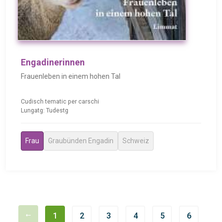
Engadinerinnen
Frauenleben in einem hohen Tal
Cudisch tematic per carschi
Lungatg: Tudestg
Frau
Graubünden Engadin
Schweiz
1
2
3
4
5
6