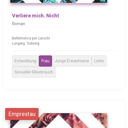
Verliere mich. Nicht
Roman
Belletristica per carschi
Lungatg: Tudestg
Entwicklung
Frau
Junge Erwachsene
Liebe
Sexueller Missbrauch
Emprestau