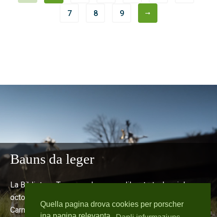
7
8
9
Bauns da leger
La Biblioteca Trun porscha naven dil matg tochen igl
october bauns da leger a Trun silla Senda d’art e
Quella pagina drova cookies per porscher
Carmanera, a Schlans Davaruns, a Cumpadials silla plazza
ina pagina relevanta.