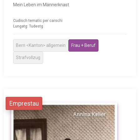
Mein Leben im Männerknast
Cudisch tematic per carschi
Lungatg: Tudestg
Bern <Kanton> allgemein
Frau + Beruf
Strafvollzug
Emprestau