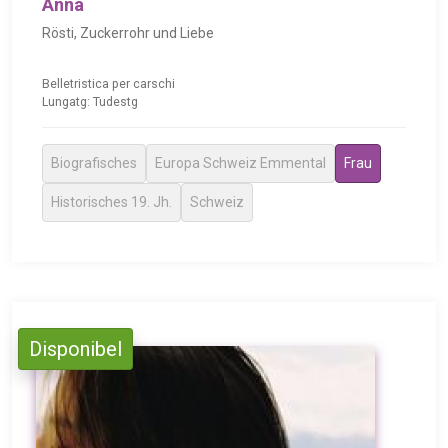
Anna
Rösti, Zuckerrohr und Liebe
Belletristica per carschi
Lungatg: Tudestg
Biografisches
Europa Schweiz Emmental
Frau
Historisches 19. Jh.
Schweiz
Disponibel