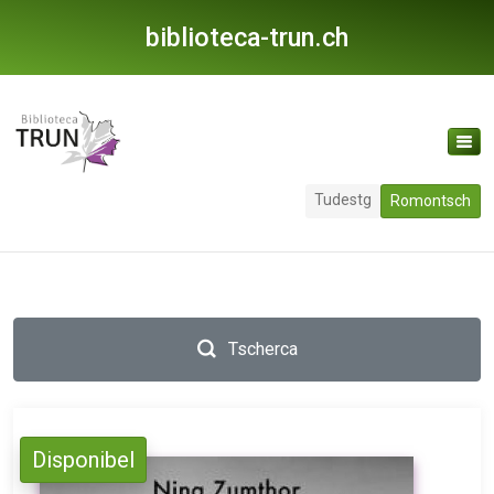
biblioteca-trun.ch
Tudestg
Romontsch
Tscherca
Disponibel