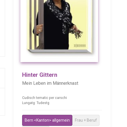
Hinter Gittern
Mein Leben im Männerknast
Cudisch tematic per carschi
Lungatg: Tudestg
Bern <Kanton> allgemein
Frau + Beruf