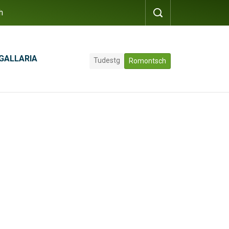
h
GALLARIA
Tudestg
Romontsch