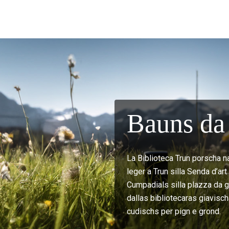
Bauns da 
La Biblioteca Trun porscha n
leger a Trun silla Senda d’ar
Cumpadials silla plazza da gi
dallas bibliotecaras giavisch
cudischs per pign e grond.