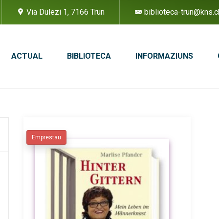
Via Dulezi 1, 7166 Trun
biblioteca-trun@kns.c
ACTUAL
BIBLIOTECA
INFORMAZIUNS
Emprestau