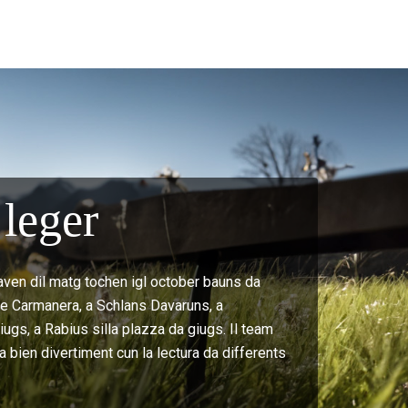
leger
aven dil matg tochen igl october bauns da
t e Carmanera, a Schlans Davaruns, a
ugs, a Rabius silla plazza da giugs. Il team
a bien divertiment cun la lectura da differents