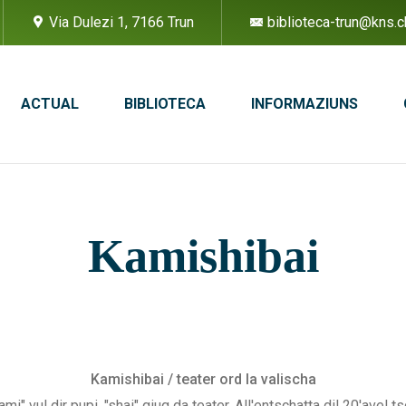
Via Dulezi 1, 7166 Trun
biblioteca-trun@kns.c
ACTUAL
BIBLIOTECA
INFORMAZIUNS
Kamishibai
Kamishibai / teater ord la valischa
kami" vul dir pupi, "shai" giug da teater. All'entschatta dil 20'avel 