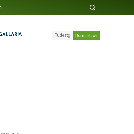
h
GALLARIA
Tudestg
Romontsch
tschentaner