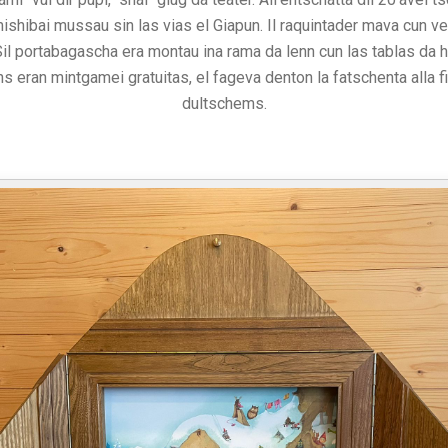
shibai mussau sin las vias el Giapun. Il raquintader mava cun vel
il portabagascha era montau ina rama da lenn cun las tablas da h
s eran mintgamei gratuitas, el fageva denton la fatschenta alla f
dultschems.