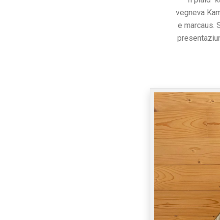
vegneva Kami
e marcaus. S
presentaziun