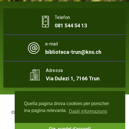
Telefon
081 544 54 13
e-mail
biblioteca-trun@kns.ch
Adressa
Via Dulezi 1, 7166 Trun
Quella pagina drova cookies per porscher
ina pagina relevanta.
Dapli infurmaziuns
© 2026 Biblioteca Trun | Webdesign:
rute4.ch - Roger
Bisquolm
Gie, sundel d'accord!