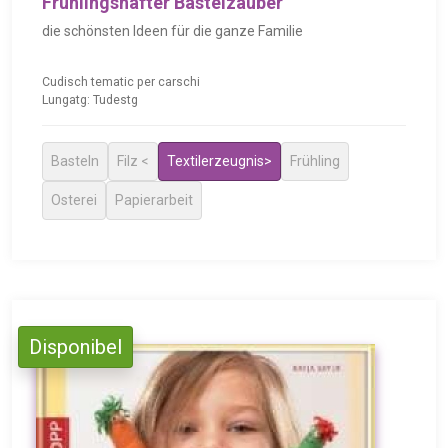
Frühlingshafter Bastelzauber
die schönsten Ideen für die ganze Familie
Cudisch tematic per carschi
Lungatg: Tudestg
Basteln
Filz <
Textilerzeugnis>
Frühling
Osterei
Papierarbeit
Disponibel