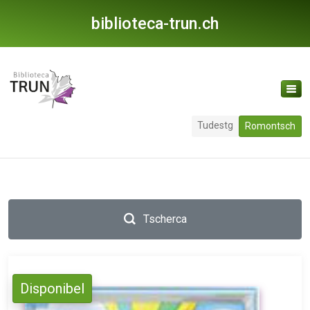
biblioteca-trun.ch
Tudestg
Romontsch
Tscherca
Disponibel