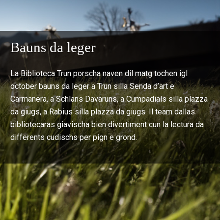
Bauns da leger
La Biblioteca Trun porscha naven dil matg tochen igl
october bauns da leger a Trun silla Senda d’art e
Carmanera, a Schlans Davaruns, a Cumpadials silla plazza
da giugs, a Rabius silla plazza da giugs. Il team dallas
bibliotecaras giavischa bien divertiment cun la lectura da
differents cudischs per pign e grond.