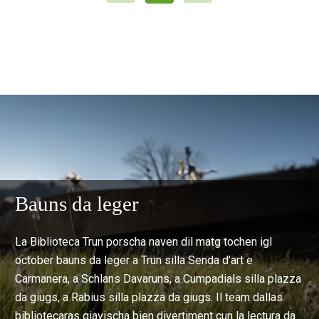
Bauns da leger
La Biblioteca Trun porscha naven dil matg tochen igl
october bauns da leger a Trun silla Senda d’art e
Carmanera, a Schlans Davaruns, a Cumpadials silla plazza
da giugs, a Rabius silla plazza da giugs. Il team dallas
bibliotecaras giavischa bien divertiment cun la lectura da