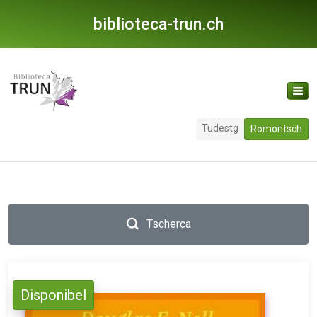
biblioteca-trun.ch
Tudestg
Romontsch
Tscherca
Disponibel