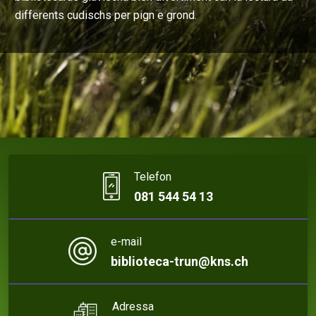
differents cudischs per pign e grond.
Telefon
081 544 54 13
e-mail
biblioteca-trun@kns.ch
Adressa