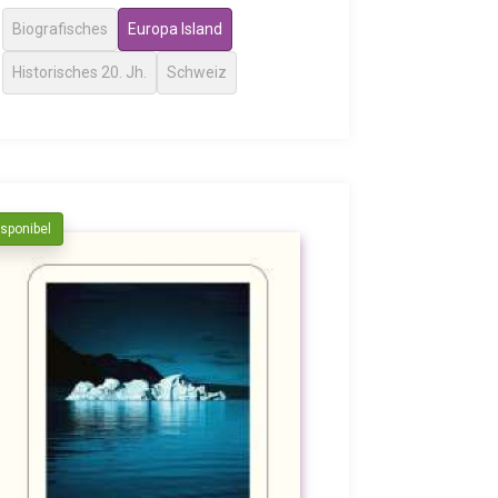
Biografisches
Europa Island
Historisches 20. Jh.
Schweiz
isponibel