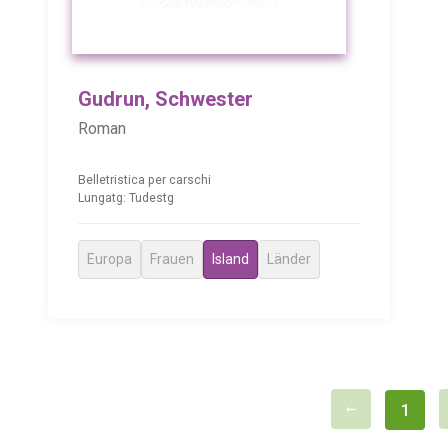
Gudrun, Schwester
Roman
Belletristica per carschi
Lungatg: Tudestg
Europa
Frauen
Island
Länder
1