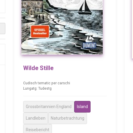
Wilde Stille
Cudisch tematic per carschi
Lungatg: Tudestg
Grossbritannien England
Island
Landleben
Naturbetrachtung
Reisebericht