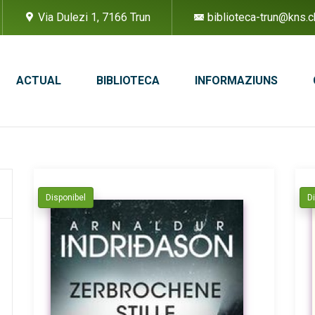
Via Dulezi 1, 7166 Trun
biblioteca-trun@kns.c
ACTUAL
BIBLIOTECA
INFORMAZIUNS
Disponibel
D