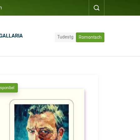
h
GALLARIA
Tudestg
Romontsch
isponibel