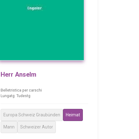
Herr Anselm
Belletristica per carschi
Lungatg: Tudestg
Europa Schweiz Graubünden
Heimat
Mann
Schweizer Autor