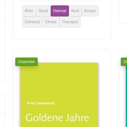
Alter
Glück
Heimat
Kind
Körper
Schweiz
Stress
Therapie
Disponibel
D