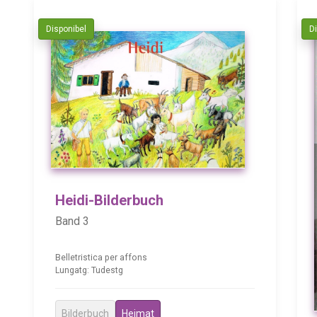
Disponibel
D
Heidi-Bilderbuch
Band 3
Belletristica per affons
Lungatg: Tudestg
Bilderbuch
Heimat