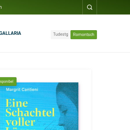
h
GALLARIA
Tudestg
Romontsch
isponibel