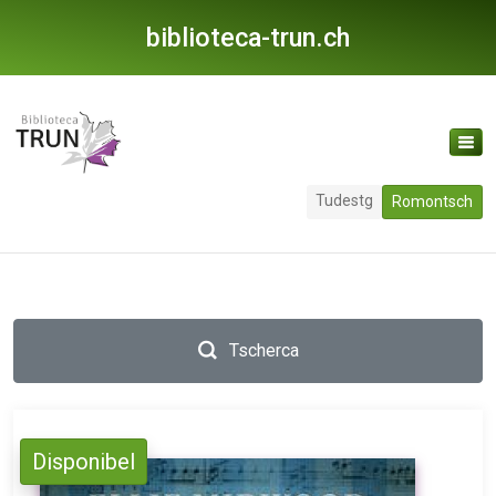
biblioteca-trun.ch
Tudestg
Romontsch
Tscherca
Disponibel