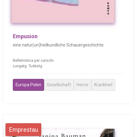
Empusion
eine natur(un)heilkundliche Schauergeschichte
Belletristica per carschi
Lungatg: Tudestg
Europa Polen
Gesellschaft
Horror
Krankheit
Emprestau