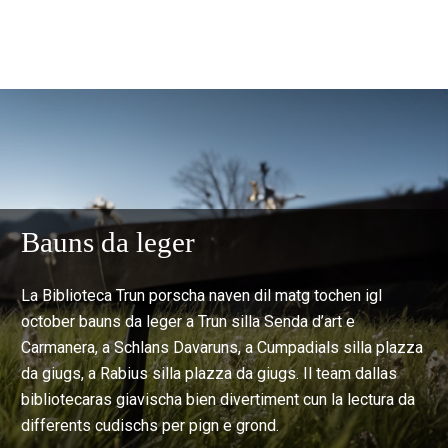
Bauns da leger
La Biblioteca Trun porscha naven dil matg tochen igl
october bauns da leger a Trun silla Senda d’art e
Carmanera, a Schlans Davaruns, a Cumpadials silla plazza
da giugs, a Rabius silla plazza da giugs. Il team dallas
bibliotecaras giavischa bien divertiment cun la lectura da
differents cudischs per pign e grond.