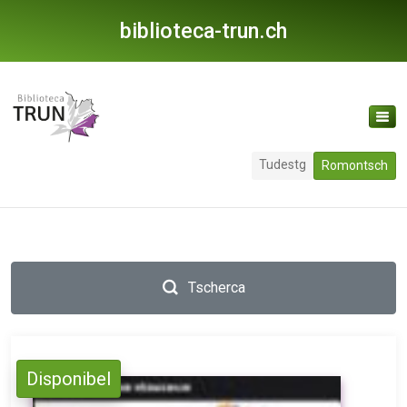
biblioteca-trun.ch
Tudestg
Romontsch
Tscherca
Disponibel