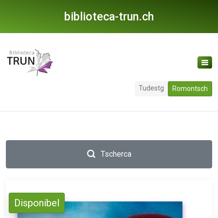
biblioteca-trun.ch
Tudestg
Romontsch
Tscherca
Disponibel