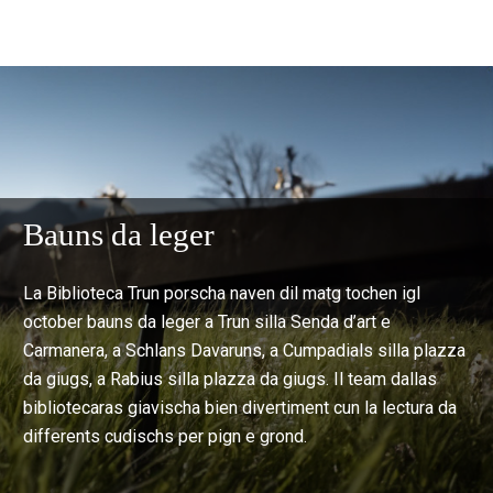
Bauns da leger
La Biblioteca Trun porscha naven dil matg tochen igl
october bauns da leger a Trun silla Senda d’art e
Carmanera, a Schlans Davaruns, a Cumpadials silla plazza
da giugs, a Rabius silla plazza da giugs. Il team dallas
bibliotecaras giavischa bien divertiment cun la lectura da
differents cudischs per pign e grond.