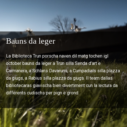
Bauns da leger
La Biblioteca Trun porscha naven dil matg tochen igl
october bauns da leger a Trun silla Senda d’art e
Carmanera, a Schlans Davaruns, a Cumpadials silla plazza
da giugs, a Rabius silla plazza da giugs. Il team dallas
bibliotecaras giavischa bien divertiment cun la lectura da
differents cudischs per pign e grond.