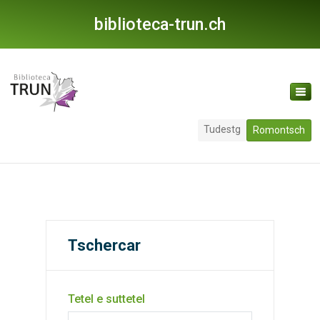
biblioteca-trun.ch
Tudestg
Romontsch
Tschercar
Tetel e suttetel