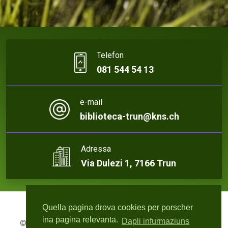
Telefon
081 544 54 13
e-mail
biblioteca-trun@kns.ch
Adressa
Via Dulezi 1, 7166 Trun
Quella pagina drova cookies per porscher
ina pagina relevanta.
Dapli infurmaziuns
© 2026 Biblioteca Trun | Webdesign:
rute4.ch - Roger