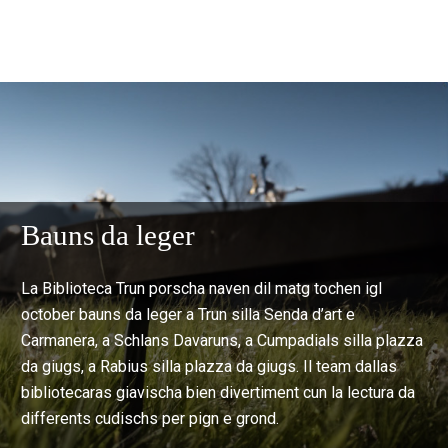
Bauns da leger
La Biblioteca Trun porscha naven dil matg tochen igl
october bauns da leger a Trun silla Senda d’art e
Carmanera, a Schlans Davaruns, a Cumpadials silla plazza
da giugs, a Rabius silla plazza da giugs. Il team dallas
bibliotecaras giavischa bien divertiment cun la lectura da
differents cudischs per pign e grond.