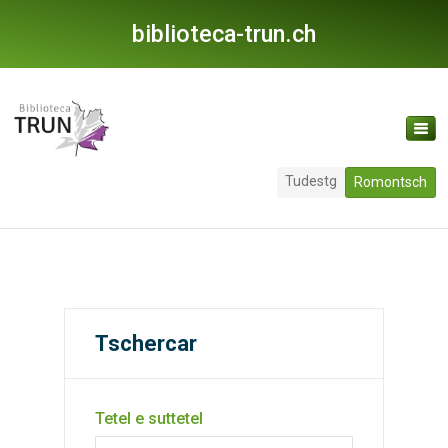
biblioteca-trun.ch
Tudestg
Romontsch
Tschercar
Tetel e suttetel