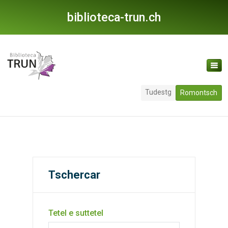
biblioteca-trun.ch
Tudestg
Romontsch
Tschercar
Tetel e suttetel