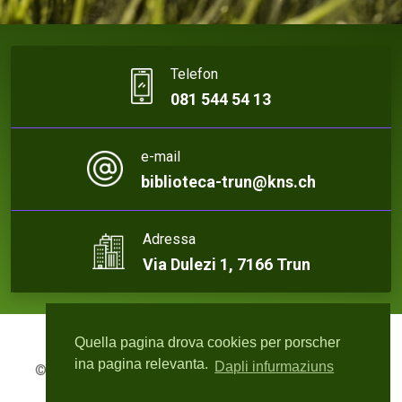
Telefon
081 544 54 13
e-mail
biblioteca-trun@kns.ch
Adressa
Via Dulezi 1, 7166 Trun
Quella pagina drova cookies per porscher
ina pagina relevanta.
Dapli infurmaziuns
© 2026 Biblioteca Trun | Webdesign:
rute4.ch - Roger
Bisquolm