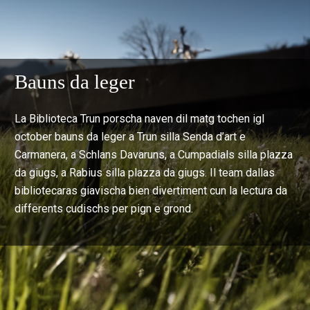
Bauns da leger
La Biblioteca Trun porscha naven dil matg tochen igl
october bauns da leger a Trun silla Senda d’art e
Carmanera, a Schlans Davaruns, a Cumpadials silla plazza
da giugs, a Rabius silla plazza da giugs. Il team dallas
bibliotecaras giavischa bien divertiment cun la lectura da
differents cudischs per pign e grond.