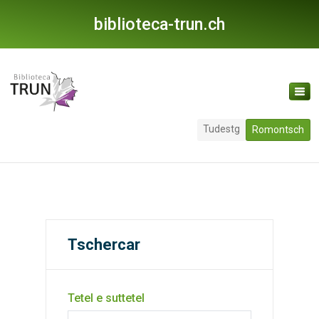
biblioteca-trun.ch
Tudestg
Romontsch
Tschercar
Tetel e suttetel