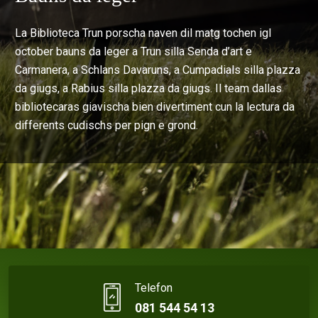
La Biblioteca Trun porscha naven dil matg tochen igl
october bauns da leger a Trun silla Senda d’art e
Carmanera, a Schlans Davaruns, a Cumpadials silla plazza
da giugs, a Rabius silla plazza da giugs. Il team dallas
bibliotecaras giavischa bien divertiment cun la lectura da
differents cudischs per pign e grond.
Telefon
081 544 54 13