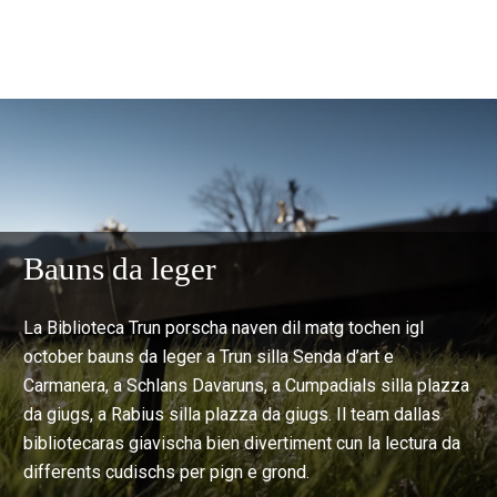
Bauns da leger
La Biblioteca Trun porscha naven dil matg tochen igl
october bauns da leger a Trun silla Senda d’art e
Carmanera, a Schlans Davaruns, a Cumpadials silla plazza
da giugs, a Rabius silla plazza da giugs. Il team dallas
bibliotecaras giavischa bien divertiment cun la lectura da
differents cudischs per pign e grond.