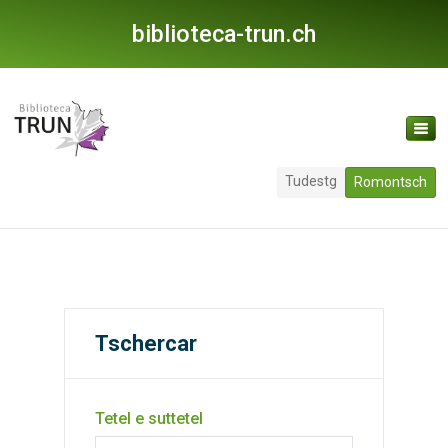
biblioteca-trun.ch
Tudestg
Romontsch
Tschercar
Tetel e suttetel