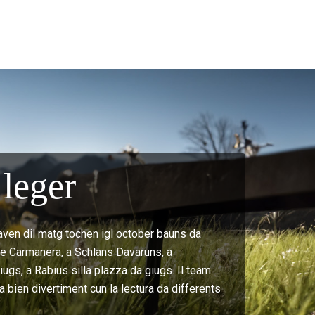
leger
aven dil matg tochen igl october bauns da
t e Carmanera, a Schlans Davaruns, a
ugs, a Rabius silla plazza da giugs. Il team
a bien divertiment cun la lectura da differents