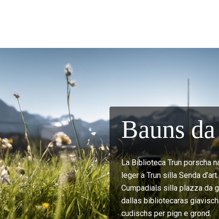
Bauns da 
La Biblioteca Trun porscha n
leger a Trun silla Senda d’ar
Cumpadials silla plazza da gi
dallas bibliotecaras giavisch
cudischs per pign e grond.