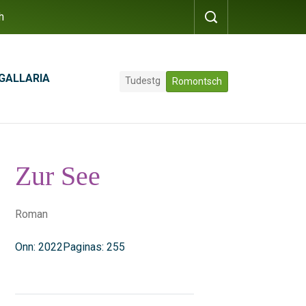
h
GALLARIA
Tudestg
Romontsch
Zur See
Roman
Onn: 2022
Paginas: 255