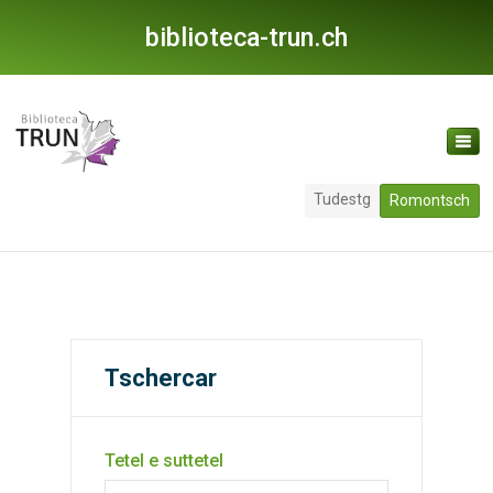
biblioteca-trun.ch
Tudestg
Romontsch
Tschercar
Tetel e suttetel