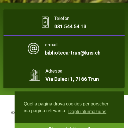
Telefon
081 544 54 13
e-mail
biblioteca-trun@kns.ch
Adressa
Via Dulezi 1, 7166 Trun
Quella pagina drova cookies per porscher
ina pagina relevanta.
Dapli infurmaziuns
© 2026 Biblioteca Trun | Webdesign:
rute4.ch - Roger
Bisquolm