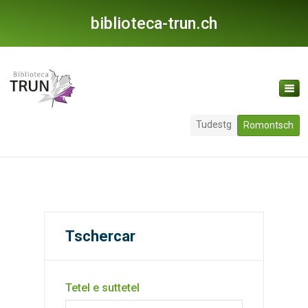
biblioteca-trun.ch
Tudestg
Romontsch
Tschercar
Tetel e suttetel