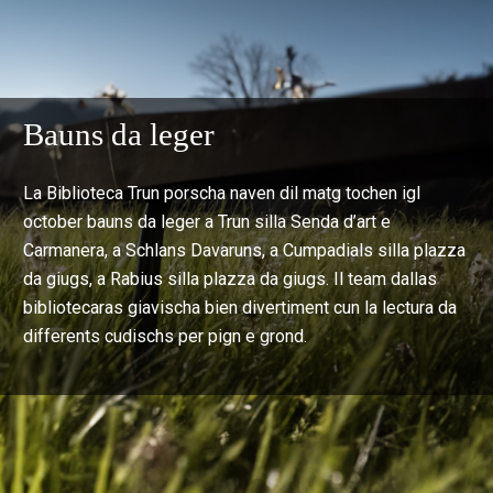
Bauns da leger
La Biblioteca Trun porscha naven dil matg tochen igl
october bauns da leger a Trun silla Senda d’art e
Carmanera, a Schlans Davaruns, a Cumpadials silla plazza
da giugs, a Rabius silla plazza da giugs. Il team dallas
bibliotecaras giavischa bien divertiment cun la lectura da
differents cudischs per pign e grond.