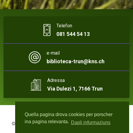
Telefon
081 544 54 13
e-mail
biblioteca-trun@kns.ch
Adressa
Via Dulezi 1, 7166 Trun
Quella pagina drova cookies per porscher
ina pagina relevanta.
Dapli infurmaziuns
© 2026 Biblioteca Trun | Webdesign:
rute4.ch - Roger
Bisquolm