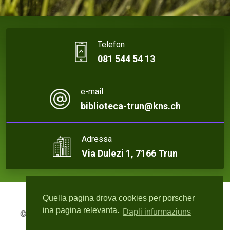
Telefon
081 544 54 13
e-mail
biblioteca-trun@kns.ch
Adressa
Via Dulezi 1, 7166 Trun
Quella pagina drova cookies per porscher
ina pagina relevanta.
Dapli infurmaziuns
© 2026 Biblioteca Trun | Webdesign:
rute4.ch - Roger
Bisquolm