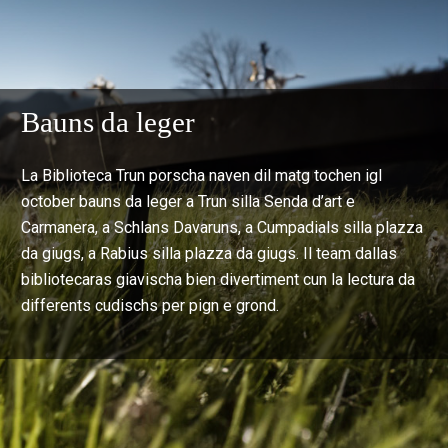
Bauns da leger
La Biblioteca Trun porscha naven dil matg tochen igl
october bauns da leger a Trun silla Senda d’art e
Carmanera, a Schlans Davaruns, a Cumpadials silla plazza
da giugs, a Rabius silla plazza da giugs. Il team dallas
bibliotecaras giavischa bien divertiment cun la lectura da
differents cudischs per pign e grond.