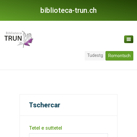
biblioteca-trun.ch
Tudestg
Romontsch
Tschercar
Tetel e suttetel