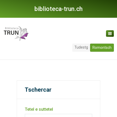
biblioteca-trun.ch
Tudestg
Romontsch
Tschercar
Tetel e suttetel