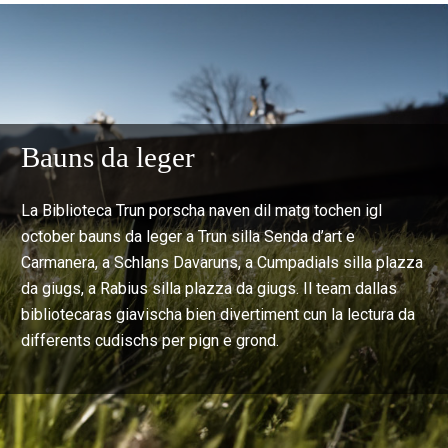
Bauns da leger
La Biblioteca Trun porscha naven dil matg tochen igl
october bauns da leger a Trun silla Senda d’art e
Carmanera, a Schlans Davaruns, a Cumpadials silla plazza
da giugs, a Rabius silla plazza da giugs. Il team dallas
bibliotecaras giavischa bien divertiment cun la lectura da
differents cudischs per pign e grond.