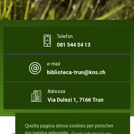
Telefon
081 544 54 13
e-mail
biblioteca-trun@kns.ch
Adressa
Via Dulezi 1, 7166 Trun
Quella pagina drova cookies per porscher
ina pagina relevanta.
Dapli infurmaziuns