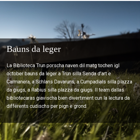
Bauns da leger
La Biblioteca Trun porscha naven dil matg tochen igl
october bauns da leger a Trun silla Senda d’art e
Carmanera, a Schlans Davaruns, a Cumpadials silla plazza
da giugs, a Rabius silla plazza da giugs. Il team dallas
bibliotecaras giavischa bien divertiment cun la lectura da
differents cudischs per pign e grond.