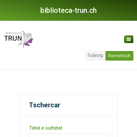
biblioteca-trun.ch
Tudestg
Romontsch
Tschercar
Tetel e suttetel