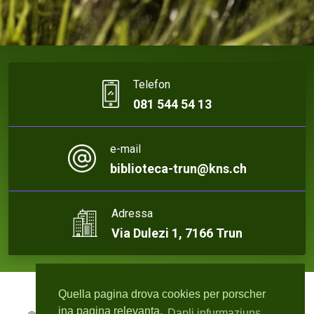
Telefon
081 544 54 13
e-mail
biblioteca-trun@kns.ch
Adressa
Via Dulezi 1, 7166 Trun
Quella pagina drova cookies per porscher
ina pagina relevanta.
Dapli infurmaziuns