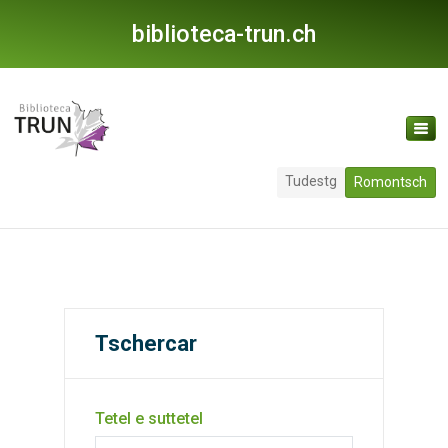
biblioteca-trun.ch
Tudestg
Romontsch
Tschercar
Tetel e suttetel