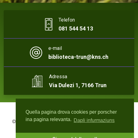
Telefon
081 544 54 13
e-mail
biblioteca-trun@kns.ch
Adressa
Via Dulezi 1, 7166 Trun
Quella pagina drova cookies per porscher
ina pagina relevanta.
Dapli infurmaziuns
© 2026 Biblioteca Trun | Webdesign:
rute4.ch - Roger
Bisquolm