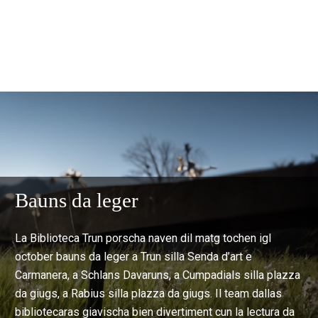
Bauns da leger
La Biblioteca Trun porscha naven dil matg tochen igl
october bauns da leger a Trun silla Senda d’art e
Carmanera, a Schlans Davaruns, a Cumpadials silla plazza
da giugs, a Rabius silla plazza da giugs. Il team dallas
bibliotecaras giavischa bien divertiment cun la lectura da