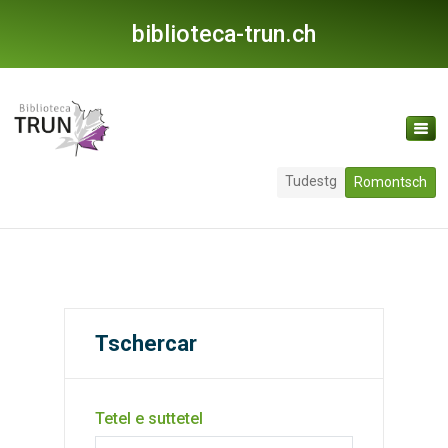
biblioteca-trun.ch
Tudestg
Romontsch
Tschercar
Tetel e suttetel