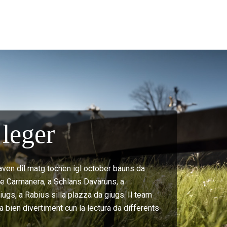
leger
aven dil matg tochen igl october bauns da
t e Carmanera, a Schlans Davaruns, a
ugs, a Rabius silla plazza da giugs. Il team
a bien divertiment cun la lectura da differents