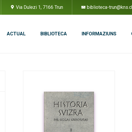
Via Dulezi 1, 7166 Trun
biblioteca-trun@kns.c
ACTUAL
BIBLIOTECA
INFORMAZIUNS