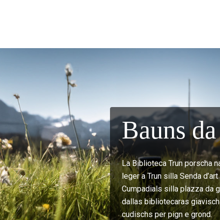
Bauns da 
La Biblioteca Trun porscha n
leger a Trun silla Senda d’ar
Cumpadials silla plazza da gi
dallas bibliotecaras giavisch
cudischs per pign e grond.