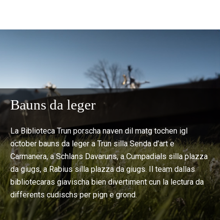
Bauns da leger
La Biblioteca Trun porscha naven dil matg tochen igl
october bauns da leger a Trun silla Senda d’art e
Carmanera, a Schlans Davaruns, a Cumpadials silla plazza
da giugs, a Rabius silla plazza da giugs. Il team dallas
bibliotecaras giavischa bien divertiment cun la lectura da
differents cudischs per pign e grond.