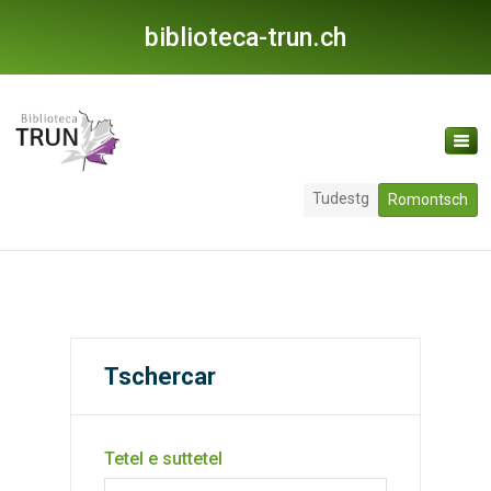
biblioteca-trun.ch
Tudestg
Romontsch
Tschercar
Tetel e suttetel