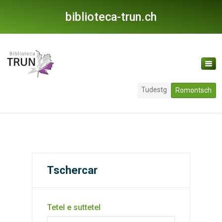
biblioteca-trun.ch
Tudestg
Romontsch
Tschercar
Tetel e suttetel