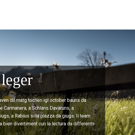
leger
aven dil matg tochen igl october bauns da
t e Carmanera, a Schlans Davaruns, a
ugs, a Rabius silla plazza da giugs. Il team
a bien divertiment cun la lectura da differents