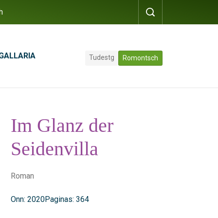
h
GALLARIA
Tudestg
Romontsch
Im Glanz der
Seidenvilla
Roman
Onn: 2020
Paginas: 364