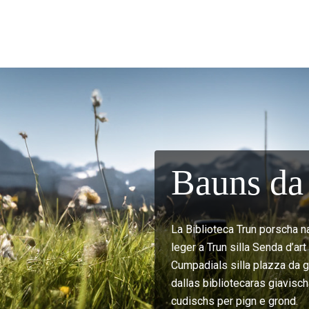
Bauns da 
La Biblioteca Trun porscha n
leger a Trun silla Senda d’ar
Cumpadials silla plazza da gi
dallas bibliotecaras giavisch
cudischs per pign e grond.