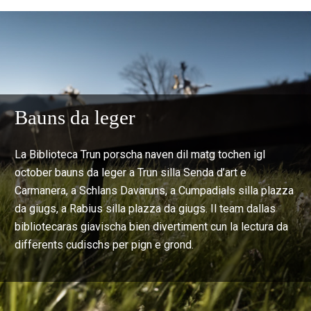
Bauns da leger
La Biblioteca Trun porscha naven dil matg tochen igl
october bauns da leger a Trun silla Senda d’art e
Carmanera, a Schlans Davaruns, a Cumpadials silla plazza
da giugs, a Rabius silla plazza da giugs. Il team dallas
bibliotecaras giavischa bien divertiment cun la lectura da
differents cudischs per pign e grond.