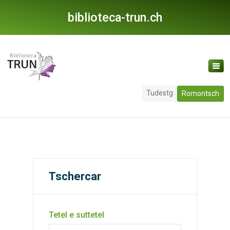
biblioteca-trun.ch
Tudestg
Romontsch
Tschercar
Tetel e suttetel