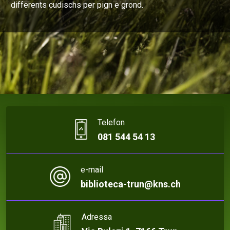
differents cudischs per pign e grond.
Telefon
081 544 54 13
e-mail
biblioteca-trun@kns.ch
Adressa