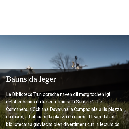
Bauns da leger
La Biblioteca Trun porscha naven dil matg tochen igl
october bauns da leger a Trun silla Senda d’art e
Carmanera, a Schlans Davaruns, a Cumpadials silla plazza
da giugs, a Rabius silla plazza da giugs. Il team dallas
bibliotecaras giavischa bien divertiment cun la lectura da