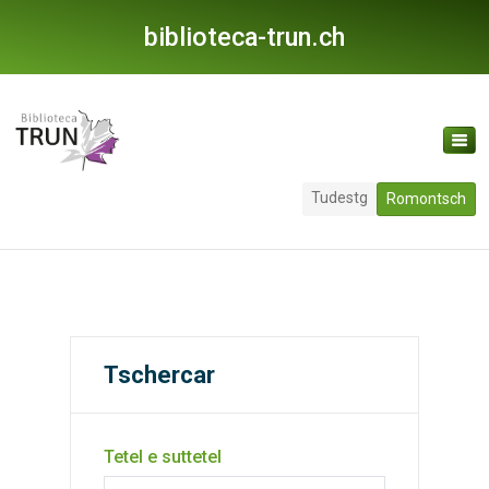
biblioteca-trun.ch
Tudestg
Romontsch
Tschercar
Tetel e suttetel