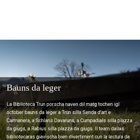
Bauns da leger
La Biblioteca Trun porscha naven dil matg tochen igl
october bauns da leger a Trun silla Senda d’art e
Carmanera, a Schlans Davaruns, a Cumpadials silla plazza
da giugs, a Rabius silla plazza da giugs. Il team dallas
bibliotecaras giavischa bien divertiment cun la lectura da