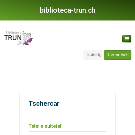
biblioteca-trun.ch
Tudestg
Romontsch
Tschercar
Tetel e suttetel