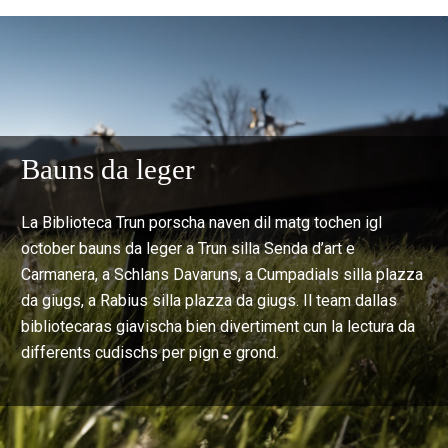
Bauns da leger
La Biblioteca Trun porscha naven dil matg tochen igl
october bauns da leger a Trun silla Senda d’art e
Carmanera, a Schlans Davaruns, a Cumpadials silla plazza
da giugs, a Rabius silla plazza da giugs. Il team dallas
bibliotecaras giavischa bien divertiment cun la lectura da
differents cudischs per pign e grond.