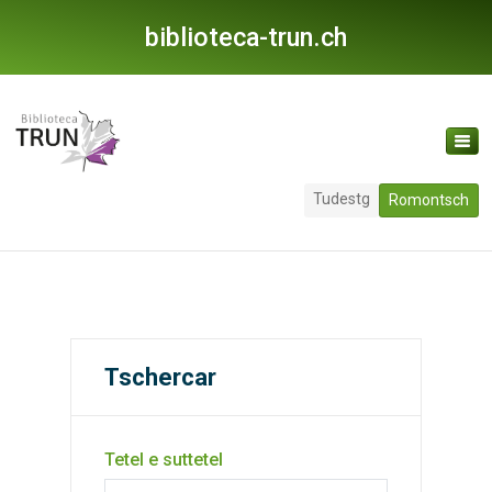
biblioteca-trun.ch
Tudestg
Romontsch
Tschercar
Tetel e suttetel