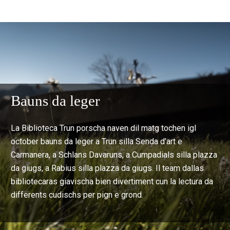
Bauns da leger
La Biblioteca Trun porscha naven dil matg tochen igl
october bauns da leger a Trun silla Senda d’art e
Carmanera, a Schlans Davaruns, a Cumpadials silla plazza
da giugs, a Rabius silla plazza da giugs. Il team dallas
bibliotecaras giavischa bien divertiment cun la lectura da
differents cudischs per pign e grond.