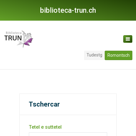
biblioteca-trun.ch
Tudestg
Romontsch
Tschercar
Tetel e suttetel