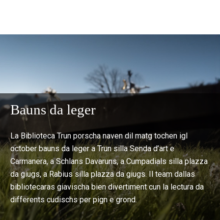
Bauns da leger
La Biblioteca Trun porscha naven dil matg tochen igl
october bauns da leger a Trun silla Senda d’art e
Carmanera, a Schlans Davaruns, a Cumpadials silla plazza
da giugs, a Rabius silla plazza da giugs. Il team dallas
bibliotecaras giavischa bien divertiment cun la lectura da
differents cudischs per pign e grond.