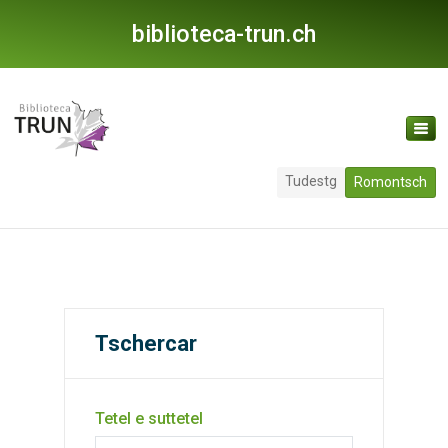
biblioteca-trun.ch
Tudestg
Romontsch
Tschercar
Tetel e suttetel