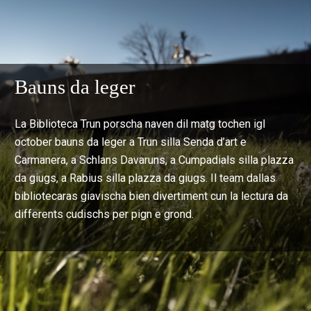
Bauns da leger
La Biblioteca Trun porscha naven dil matg tochen igl
october bauns da leger a Trun silla Senda d’art e
Carmanera, a Schlans Davaruns, a Cumpadials silla plazza
da giugs, a Rabius silla plazza da giugs. Il team dallas
bibliotecaras giavischa bien divertiment cun la lectura da
differents cudischs per pign e grond.