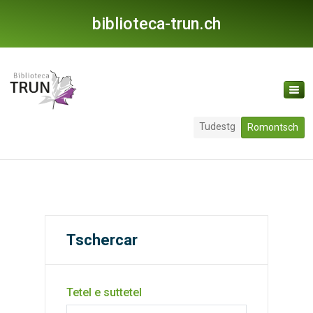
biblioteca-trun.ch
Tudestg
Romontsch
Tschercar
Tetel e suttetel