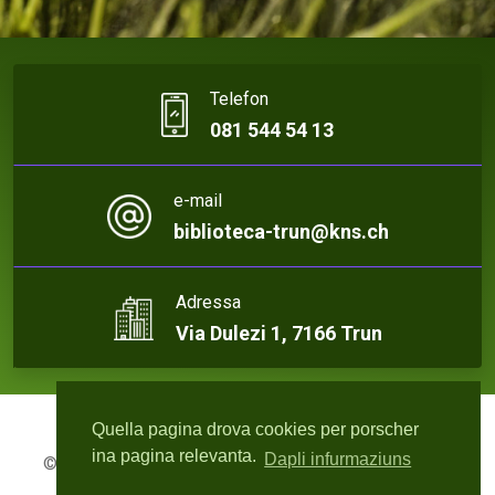
Telefon
081 544 54 13
e-mail
biblioteca-trun@kns.ch
Adressa
Via Dulezi 1, 7166 Trun
Quella pagina drova cookies per porscher
ina pagina relevanta.
Dapli infurmaziuns
© 2026 Biblioteca Trun | Webdesign:
rute4.ch - Roger
Bisquolm