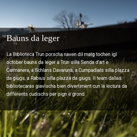
Bauns da leger
La Biblioteca Trun porscha naven dil matg tochen igl
october bauns da leger a Trun silla Senda d’art e
Carmanera, a Schlans Davaruns, a Cumpadials silla plazza
da giugs, a Rabius silla plazza da giugs. Il team dallas
bibliotecaras giavischa bien divertiment cun la lectura da
differents cudischs per pign e grond.