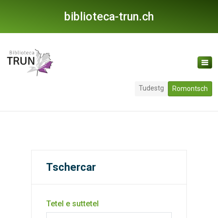
biblioteca-trun.ch
Tudestg
Romontsch
Tschercar
Tetel e suttetel