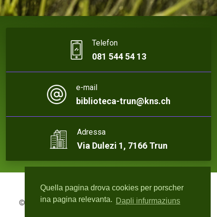
Telefon
081 544 54 13
e-mail
biblioteca-trun@kns.ch
Adressa
Via Dulezi 1, 7166 Trun
Quella pagina drova cookies per porscher
ina pagina relevanta.
Dapli infurmaziuns
© 2026 Biblioteca Trun | Webdesign:
rute4.ch - Roger
Bisquolm