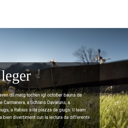
leger
aven dil matg tochen igl october bauns da
t e Carmanera, a Schlans Davaruns, a
ugs, a Rabius silla plazza da giugs. Il team
a bien divertiment cun la lectura da differents