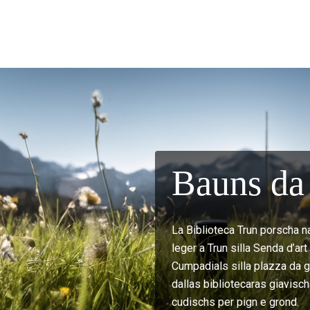
Bauns da 
La Biblioteca Trun porscha n
leger a Trun silla Senda d’ar
Cumpadials silla plazza da gi
dallas bibliotecaras giavisch
cudischs per pign e grond.